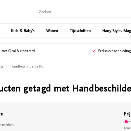
Kids & Baby's
Wonen
Tijdschriften
Harry Styles Ma
n met iDeal & creditcard
Exclusieve aanbiedin
gs
Handbeschilderde Pot
ucten getagd met Handbeschilde
en
Prij
le merken
Min: