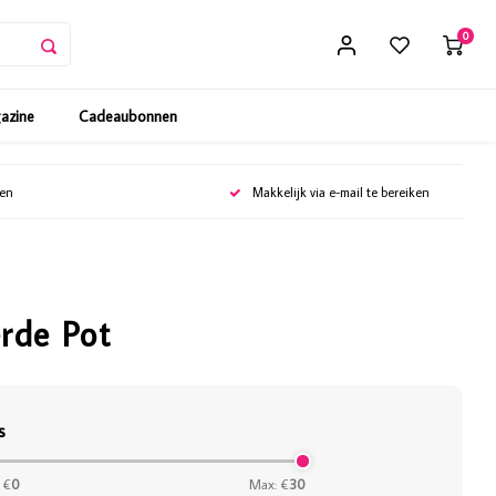
0
gazine
Cadeaubonnen
gen
Makkelijk via e-mail te bereiken
rde Pot
s
 €
0
Max: €
30