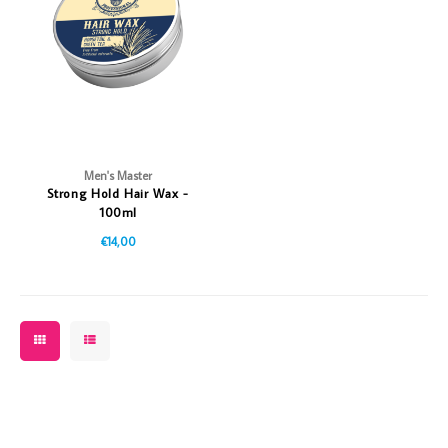
Vazen
Vriendin
Verlichting
Showbuzz
Tuin
Weekend
Planten
Men's Master
Strong Hold Hair Wax -
100ml
€14,00