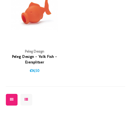
Vazen
Vriendin
Verlichting
Showbuzz
Tuin
Weekend
Planten
Peleg Design
Peleg Design - Yolk Fish -
Eiersplitser
€14,50