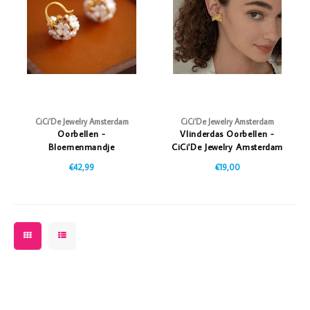
Vazen
Vriendin
Verlichting
Showbuzz
Tuin
Weekend
Planten
CiCi'De Jewelry Amsterdam
CiCi'De Jewelry Amsterdam
Oorbellen -
Vlinderdas Oorbellen -
Bloemenmandje
CiCi'De Jewelry Amsterdam
€42,99
€19,00