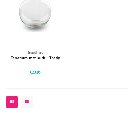
Vazen
Vriendin
Verlichting
Showbuzz
Tuin
Weekend
Planten
Trendhero
Terrarium met kurk - Teddy
€23,95