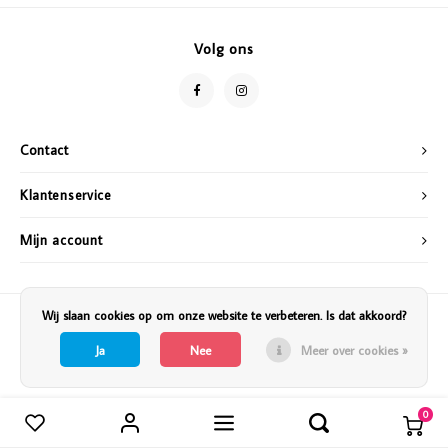
Vazen
Vriendin
Volg ons
Verlichting
Showbuzz
Tuin
Weekend
Contact
Planten
Klantenservice
Mijn account
Wij slaan cookies op om onze website te verbeteren. Is dat akkoord?
Ja
Nee
Meer over cookies »
0
Vergelijk producten
0