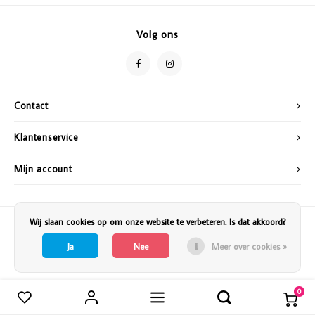
Vazen
Vriendin
Volg ons
Verlichting
Showbuzz
Tuin
Weekend
Contact
Planten
Klantenservice
Mijn account
Wij slaan cookies op om onze website te verbeteren. Is dat akkoord?
Ja
Nee
Meer over cookies »
0
Vergelijk producten
0