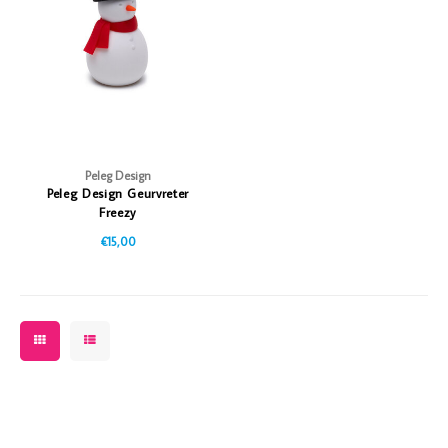
Vazen
Vriendin
Verlichting
Showbuzz
Tuin
Weekend
Planten
Peleg Design
Peleg Design Geurvreter
Freezy
€15,00