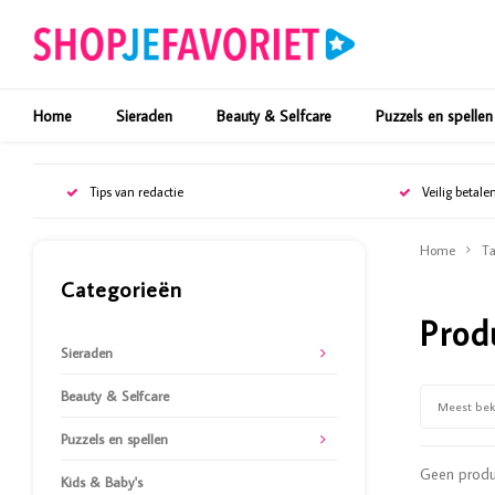
Home
Sieraden
Beauty & Selfcare
Puzzels en spellen
Tips van redactie
Veilig betale
Home
Ta
Categorieën
Prod
Sieraden
Beauty & Selfcare
Meest be
Puzzels en spellen
Geen produc
Kids & Baby's