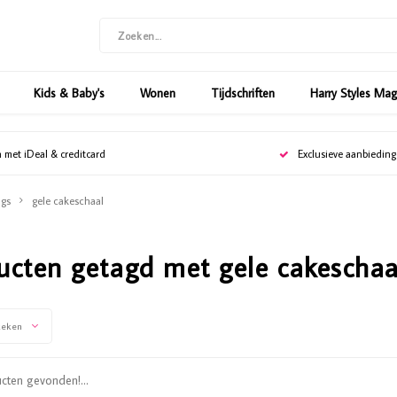
Kids & Baby's
Wonen
Tijdschriften
Harry Styles Ma
n met iDeal & creditcard
Exclusieve aanbiedin
gs
gele cakeschaal
ucten getagd met gele cakeschaa
keken
ten gevonden!...