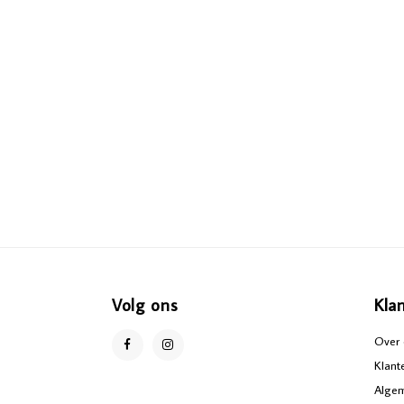
Volg ons
Kla
Over 
Klant
Alge