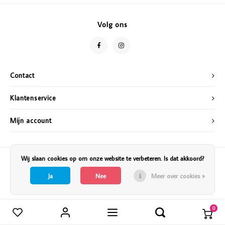
Vazen
Vriendin
Volg ons
Verlichting
Showbuzz
Tuin
Weekend
Contact
Planten
Klantenservice
Mijn account
Wij slaan cookies op om onze website te verbeteren. Is dat akkoord?
Ja
Nee
Meer over cookies »
0
Vergelijk producten
0