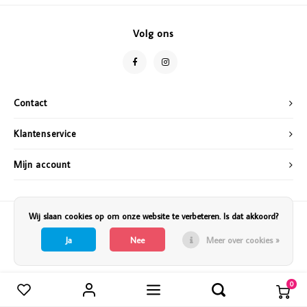
Vazen
Vriendin
Volg ons
Verlichting
Showbuzz
Tuin
Weekend
Contact
Planten
Klantenservice
Mijn account
Wij slaan cookies op om onze website te verbeteren. Is dat akkoord?
Ja
Nee
Meer over cookies »
0
Vergelijk producten
0