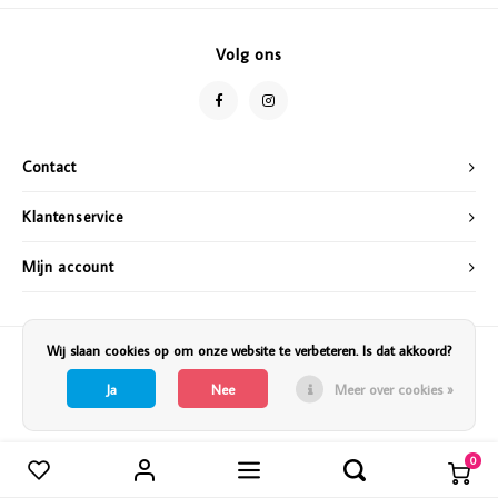
Vazen
Vriendin
Volg ons
Verlichting
Showbuzz
Tuin
Weekend
Contact
Planten
Klantenservice
Mijn account
Wij slaan cookies op om onze website te verbeteren. Is dat akkoord?
Ja
Nee
Meer over cookies »
0
Vergelijk producten
0