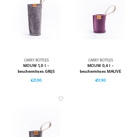
Vazen
Vriendin
Verlichting
Showbuzz
Tuin
Weekend
Planten
CARRY BOTTLES
CARRY BOTTLES
MOUW 1,0 l -
MOUW 0,4 l -
beschermhoes GRIJS
beschermhoes MAUVE
€21,90
€17,90