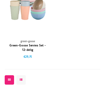
Vazen
Vriendin
Verlichting
Showbuzz
Tuin
Weekend
Planten
green-goose
Green-Goose Servies Set -
12-delig
€29,75