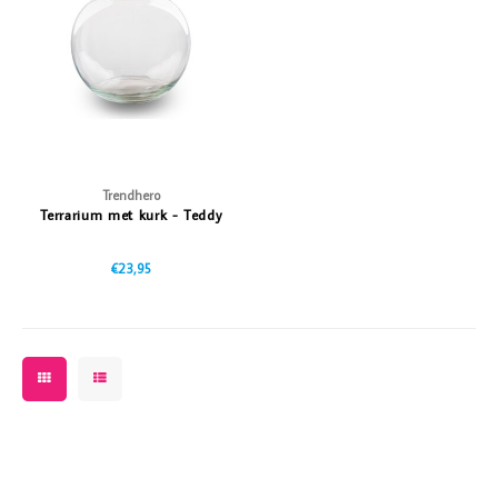
Vazen
Vriendin
Verlichting
Showbuzz
Tuin
Weekend
Planten
Trendhero
Terrarium met kurk - Teddy
€23,95