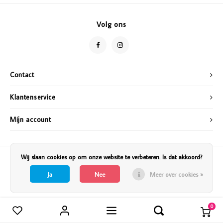
Vazen
Vriendin
Volg ons
Verlichting
Showbuzz
Tuin
Weekend
Contact
Planten
Klantenservice
Mijn account
Wij slaan cookies op om onze website te verbeteren. Is dat akkoord?
Ja
Nee
Meer over cookies »
0
Vergelijk producten
0