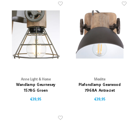
Anne Light & Home
Mexlite
Wandlamp Geurnesey
Plafondlamp Gearwood
1578G Groen
7968A Antraciet
€39,95
€39,95