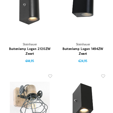
Vazen
Vriendin
Verlichting
Showbuzz
Tuin
Weekend
Planten
Steinhauer
Steinhauer
Buitenlamp Logan 2720ZW
Buitenlamp Logan 1494ZW
Zwart
Zwart
€44,95
€24,95