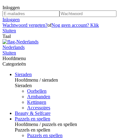
Inloggen
Inloggen
Wachtwoord vergeten?
of
Nog geen account? Klik
Sluiten
Taal
Nederlands
Sluiten
Hoofdmenu
Categorieën
Sieraden
Hoofdmenu / sieraden
Sieraden
Oorbellen
Armbanden
Kettingen
Accessoires
Beauty & Selfcare
Puzzels en spellen
Hoofdmenu / puzzels en spellen
Puzzels en spellen
Puzzels en spellen