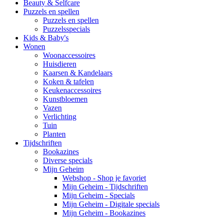
Beauty & Selfcare
Puzzels en spellen
Puzzels en spellen
Puzzelsspecials
Kids & Baby's
Wonen
Woonaccessoires
Huisdieren
Kaarsen & Kandelaars
Koken & tafelen
Keukenaccessoires
Kunstbloemen
Vazen
Verlichting
Tuin
Planten
Tijdschriften
Bookazines
Diverse specials
Mijn Geheim
Webshop - Shop je favoriet
Mijn Geheim - Tijdschriften
Mijn Geheim - Specials
Mijn Geheim - Digitale specials
Mijn Geheim - Bookazines