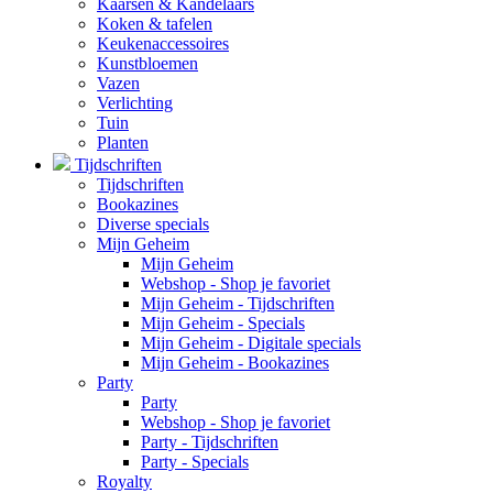
Kaarsen & Kandelaars
Koken & tafelen
Keukenaccessoires
Kunstbloemen
Vazen
Verlichting
Tuin
Planten
Tijdschriften
Tijdschriften
Bookazines
Diverse specials
Mijn Geheim
Mijn Geheim
Webshop - Shop je favoriet
Mijn Geheim - Tijdschriften
Mijn Geheim - Specials
Mijn Geheim - Digitale specials
Mijn Geheim - Bookazines
Party
Party
Webshop - Shop je favoriet
Party - Tijdschriften
Party - Specials
Royalty