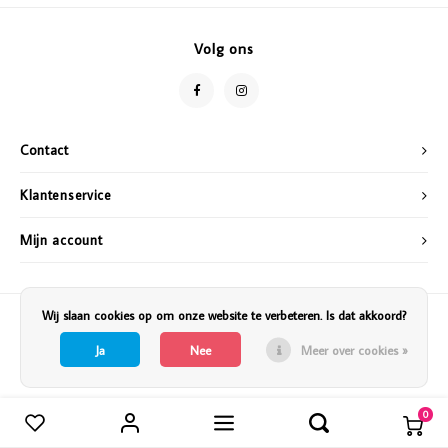
Vazen
Vriendin
Volg ons
Verlichting
Showbuzz
Tuin
Weekend
Contact
Planten
Klantenservice
Mijn account
Wij slaan cookies op om onze website te verbeteren. Is dat akkoord?
Ja
Nee
Meer over cookies »
0
Vergelijk producten
0