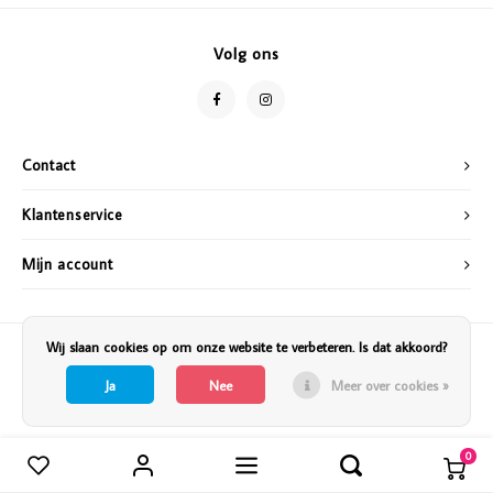
Vazen
Vriendin
Volg ons
Verlichting
Showbuzz
Tuin
Weekend
Contact
Planten
Klantenservice
Mijn account
Wij slaan cookies op om onze website te verbeteren. Is dat akkoord?
Ja
Nee
Meer over cookies »
0
Vergelijk producten
0