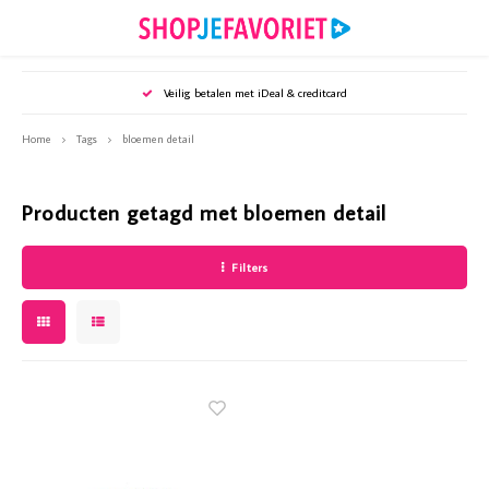
Hoofdmenu / puzzels en spellen
Hoofdmenu / tijdschriften
Hoofdmenu / sieraden
Hoofdmenu / wonen
Hoofdmenu /
Hoofdmenu /
Hoofdmenu /
Hoofdmenu 
Hoofd
Ho
Veilig betalen met iDeal & creditcard
Puzzels en spellen
Tijdschriften
Sieraden
Wonen
Home
Tags
bloemen detail
Oorbellen
Puzzels en spellen
Woonaccessoires
Bookazines
Webshop
Webshop
Webshop
Webshop
Webshop
Webshop
Producten getagd met bloemen detail
Armbanden
Puzzelsspecials
Huisdieren
Diverse specials
Mijn Ge
Party - 
Royalty
Santé -
Vriendi
Weekend
Filters
Kettingen
Kaarsen & Kandelaars
Mijn Geheim
Mijn Ge
Party -
Royalty
Santé -
Vriendi
Weeken
Accessoires
Koken & tafelen
Party
Mijn Ge
Royalty
Santé -
Vriendi
Weeken
Keukenaccessoires
Royalty
Mijn G
Royalty
Vriendi
Kunstbloemen
Santé
Vriendi