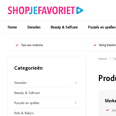
Home
Sieraden
Beauty & Selfcare
Puzzels en spellen
Tips van redactie
Veilig betale
Home
Ta
Categorieën
Prod
Sieraden
Beauty & Selfcare
Merk
Puzzels en spellen
Al
Kids & Baby's