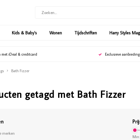
Kids & Baby's
Wonen
Tijdschriften
Harry Styles Ma
n met iDeal & creditcard
Exclusieve aanbiedin
gs
Bath Fizzer
ucten getagd met Bath Fizzer
en
Prij
le merken
Min: