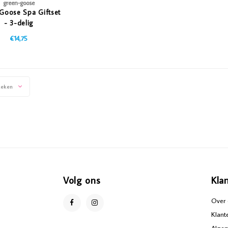
green-goose
Goose Spa Giftset
- 3-delig
€14,75
keken
Volg ons
Kla
Over 
Klant