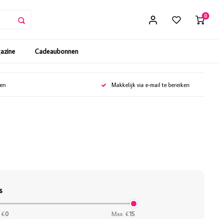
0
gazine
Cadeaubonnen
gen
Makkelijk via e-mail te bereiken
s
 €
0
Max: €
15