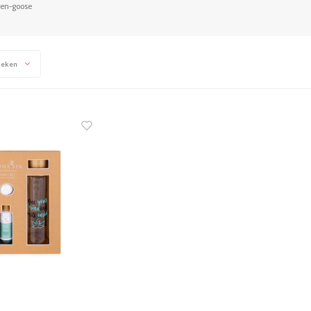
een-goose
keken