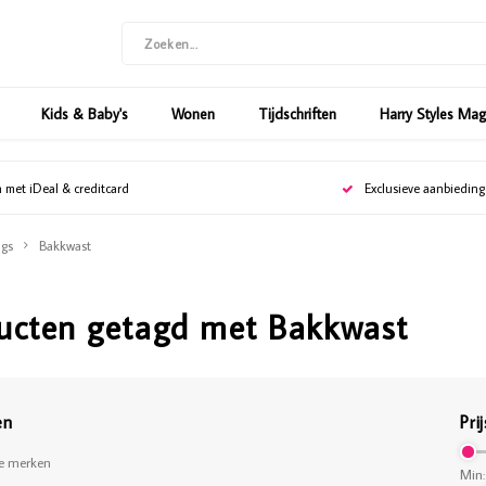
Kids & Baby's
Wonen
Tijdschriften
Harry Styles Ma
n met iDeal & creditcard
Exclusieve aanbiedin
gs
Bakkwast
ucten getagd met Bakkwast
en
Prij
le merken
Min: