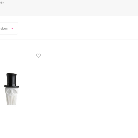
oto
keken