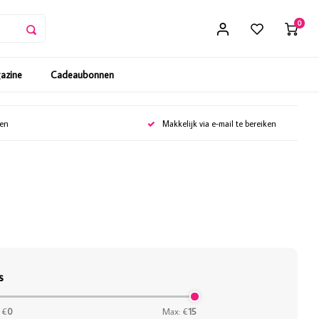
0
gazine
Cadeaubonnen
gen
Makkelijk via e-mail te bereiken
s
 €
0
Max: €
15