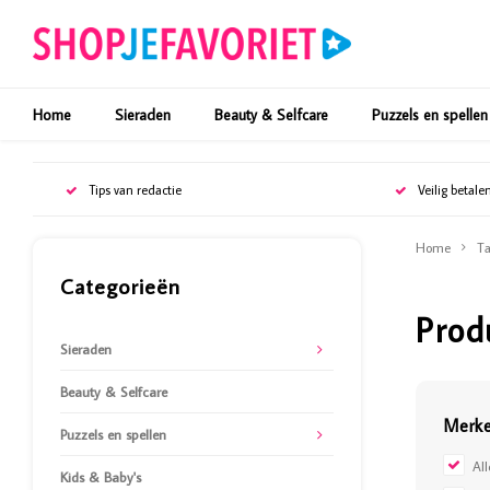
Home
Sieraden
Beauty & Selfcare
Puzzels en spellen
Tips van redactie
Veilig betale
Home
Ta
Categorieën
Prod
Sieraden
Beauty & Selfcare
Merk
Puzzels en spellen
Al
Kids & Baby's