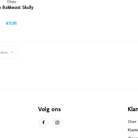
Ototo
 Bakkwast Skully
€11,95
keken
Volg ons
Kla
Over 
Klant