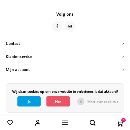
Vazen
Vriendin
Volg ons
Verlichting
Showbuzz
Tuin
Weekend
Contact
Planten
Klantenservice
Mijn account
Wij slaan cookies op om onze website te verbeteren. Is dat akkoord?
Ja
Nee
Meer over cookies »
0
Vergelijk producten
0