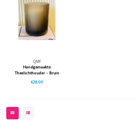
Vazen
Vriendin
Verlichting
Showbuzz
Tuin
Weekend
Planten
QMF
Handgemaakte
Theelichthouder - Bruin
€28,00