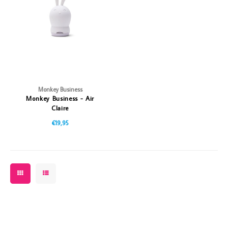
Vazen
Vriendin
Verlichting
Showbuzz
Tuin
Weekend
Planten
Monkey Business
Monkey Business - Air
Claire
€19,95