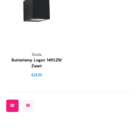
Vazen
Vriendin
Verlichting
Showbuzz
Tuin
Weekend
Planten
Shada
Buitenlamp Logan 1495ZW
Zwart
€24,95