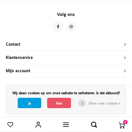
Vazen
Vriendin
Volg ons
Verlichting
Showbuzz
Tuin
Weekend
Contact
Planten
Klantenservice
Mijn account
Wij slaan cookies op om onze website te verbeteren. Is dat akkoord?
Ja
Nee
Meer over cookies »
0
Vergelijk producten
0